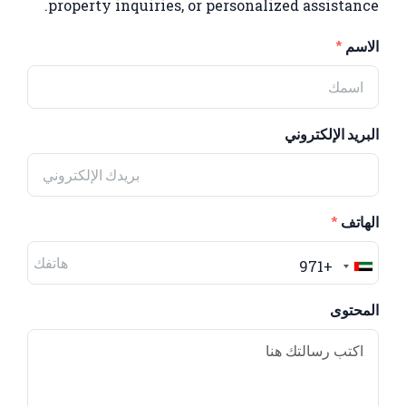
property inquiries, or personalized assistance.
الاسم
البريد الإلكتروني
الهاتف
+971
United
Arab
المحتوى
Emirates
+971