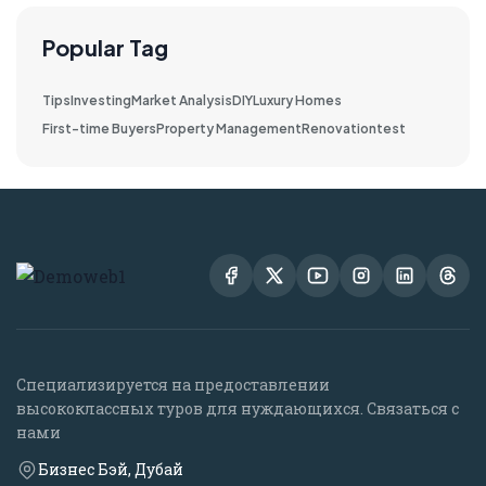
Popular Tag
Tips
Investing
Market Analysis
DIY
Luxury Homes
First-time Buyers
Property Management
Renovation
test
Специализируется на предоставлении
высококлассных туров для нуждающихся. Связаться с
нами
Бизнес Бэй, Дубай