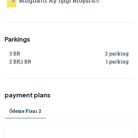
Binghatti Ay Işığı Broşürü
Parkings
3 BR
2 parking
2 BR,1 BR
1 parking
payment plans
Ödeme Planı 2