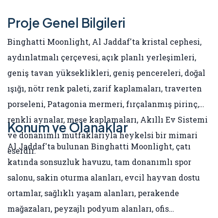
Proje Genel Bilgileri
Binghatti Moonlight, Al Jaddaf'ta kristal cephesi,
aydınlatmalı çerçevesi, açık planlı yerleşimleri,
geniş tavan yükseklikleri, geniş pencereleri, doğal
ışığı, nötr renk paleti, zarif kaplamaları, traverten
porseleni, Patagonia mermeri, fırçalanmış pirinç,
renkli aynalar, meşe kaplamaları, Akıllı Ev Sistemi
Konum ve Olanaklar
ve donanımlı mutfaklarıyla heykelsi bir mimari
Al Jaddaf'ta bulunan Binghatti Moonlight, çatı
eserdir.
katında sonsuzluk havuzu, tam donanımlı spor
salonu, sakin oturma alanları, evcil hayvan dostu
ortamlar, sağlıklı yaşam alanları, perakende
mağazaları, peyzajlı podyum alanları, ofis