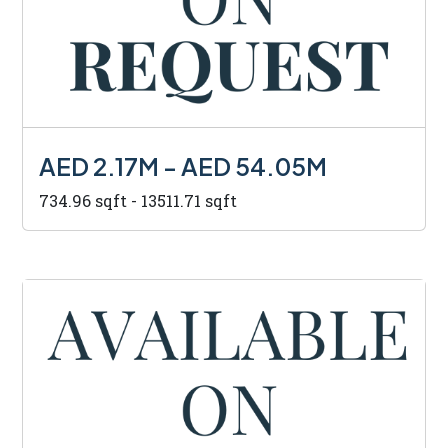
AED 2.17M - AED 54.05M
734.96 sqft - 13511.71 sqft