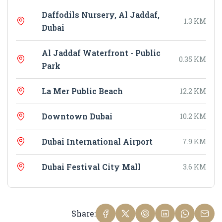
Daffodils Nursery, Al Jaddaf,
1.3 KM
Dubai
Al Jaddaf Waterfront - Public
0.35 KM
Park
La Mer Public Beach
12.2 KM
Downtown Dubai
10.2 KM
Dubai International Airport
7.9 KM
Dubai Festival City Mall
3.6 KM
Share: